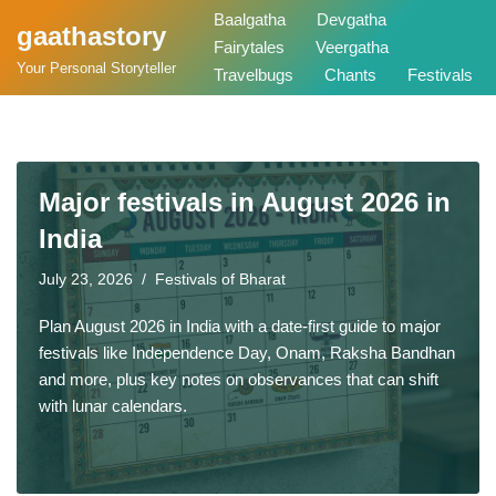
Baalgatha
Devgatha
gaathastory
Fairytales
Veergatha
Skip
Your Personal Storyteller
Travelbugs
Chants
Festivals
to
content
Major festivals in August 2026 in
India
July 23, 2026
Festivals of Bharat
Plan August 2026 in India with a date-first guide to major
festivals like Independence Day, Onam, Raksha Bandhan
and more, plus key notes on observances that can shift
with lunar calendars.