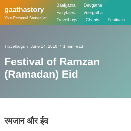
Baalgatha
Devgatha
gaathastory
Fairytales
Veergatha
Skip
Your Personal Storyteller
Travelbugs
Chants
Festivals
to
content
Travelbugs
June 14, 2018
1 min read
Festival of Ramzan
(Ramadan) Eid
रमजान और ईद