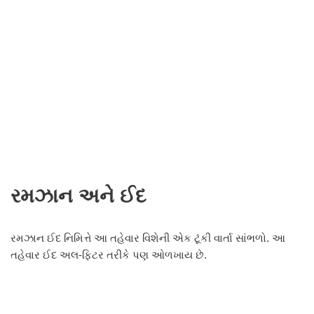
રમઝાન અને ઈદ
રમઝાન ઈદ નિમિત્તે આ તહેવાર વિશેની એક ટૂંકી વાર્તા સાંભળો. આ
તહેવાર ઈદ અલ-ફિટર તરીકે પણ ઓળખાય છે.