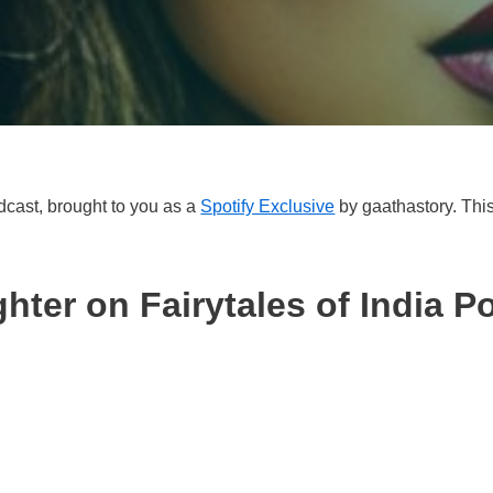
odcast, brought to you as a
Spotify Exclusive
by gaathastory. This
ter on Fairytales of India P