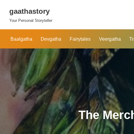
gaathastory
Skip
Your Personal Storyteller
to
content
Baalgatha
Devgatha
Fairytales
Veergatha
Tr
The Merch