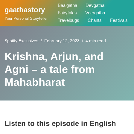
Baalgatha
Devgatha
gaathastory
Fairytales
Veergatha
Skip
Your Personal Storyteller
Travelbugs
Chants
Festivals
to
content
Spotify Exclusives
February 12, 2023
4 min read
Krishna, Arjun, and
Agni – a tale from
Mahabharat
Listen to this episode in English